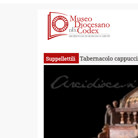
Suppellettili
Tabernacolo cappucc