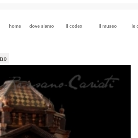
home
dove siamo
il codex
il museo
le 
ino