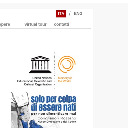
/
ITA
ENG
opere
virtual tour
contatti