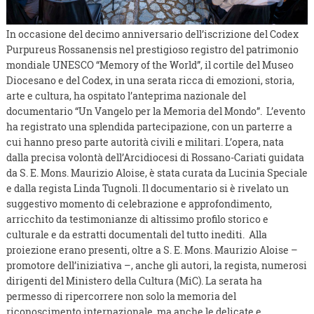
In occasione del decimo anniversario dell’iscrizione del Codex
Purpureus Rossanensis nel prestigioso registro del patrimonio
mondiale UNESCO “Memory of the World”, il cortile del Museo
Diocesano e del Codex, in una serata ricca di emozioni, storia,
arte e cultura, ha ospitato l’anteprima nazionale del
documentario “Un Vangelo per la Memoria del Mondo”. L’evento
ha registrato una splendida partecipazione, con un parterre a
cui hanno preso parte autorità civili e militari. L’opera, nata
dalla precisa volontà dell’Arcidiocesi di Rossano-Cariati guidata
da S. E. Mons. Maurizio Aloise, è stata curata da Lucinia Speciale
e dalla regista Linda Tugnoli. Il documentario si è rivelato un
suggestivo momento di celebrazione e approfondimento,
arricchito da testimonianze di altissimo profilo storico e
culturale e da estratti documentali del tutto inediti. Alla
proiezione erano presenti, oltre a S. E. Mons. Maurizio Aloise –
promotore dell’iniziativa –, anche gli autori, la regista, numerosi
dirigenti del Ministero della Cultura (MiC). La serata ha
permesso di ripercorrere non solo la memoria del
riconoscimento internazionale, ma anche le delicate e