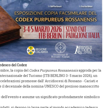
 tedesco del Codex
embre, la copia del
Codex Purpureus Rossanensis
approda per la
 internazionale del Turismo (ITB BERLINO 3- 5 marzo 2026), un
celebrazioni promosse dall' Arcidiocesi di Rossano - Cariati e
re il decennale della nomina UNESCO del prezioso manoscritto
le dell’evento e assume un significato profondamente simbolico
 infatti, si devono in larga parte al mondo accademico tedesco.