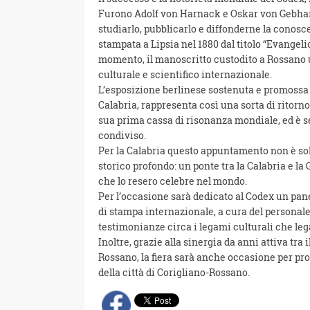
Furono Adolf von Harnack e Oskar von Gebhardt,
studiarlo, pubblicarlo e diffonderne la conosc
stampata a Lipsia nel 1880 dal titolo “Evang
momento, il manoscritto custodito a Rossano us
culturale e scientifico internazionale.
L’esposizione berlinese sostenuta e promossa 
Calabria, rappresenta così una sorta di ritorno
sua prima cassa di risonanza mondiale, ed è
condiviso.
Per la Calabria questo appuntamento non è so
storico profondo: un ponte tra la Calabria e la 
che lo resero celebre nel mondo.
Per l’occasione sarà dedicato al Codex un panel
di stampa internazionale, a cura del personale
testimonianze circa i legami culturali che leg
Inoltre, grazie alla sinergia da anni attiva tr
Rossano, la fiera sarà anche occasione per pr
della città di Corigliano-Rossano.