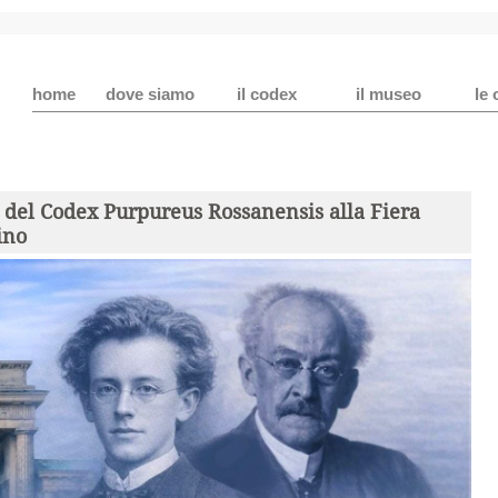
home
dove siamo
il codex
il museo
le 
e del Codex Purpureus Rossanensis alla Fiera
ino