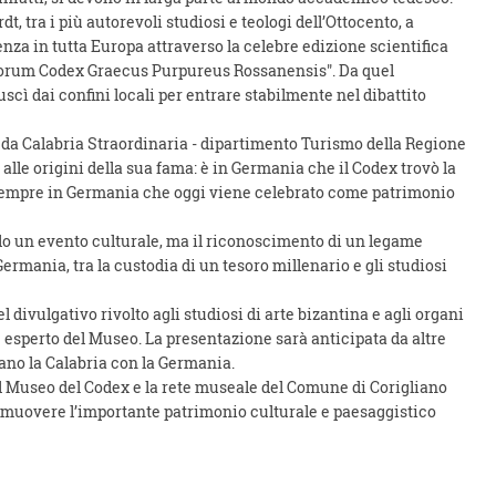
 tra i più autorevoli studiosi e teologi dell’Ottocento, a
enza in tutta Europa attraverso la celebre edizione scientifica
eliorum Codex Graecus Purpureus Rossanensis". Da quel
cì dai confini locali per entrare stabilmente nel dibattito
da Calabria Straordinaria - dipartimento Turismo della Regione
 alle origini della sua fama: è in Germania che il Codex trovò la
 sempre in Germania che oggi viene celebrato come patrimonio
lo un evento culturale, ma il riconoscimento di un legame
Germania, tra la custodia di un tesoro millenario e gli studiosi
 divulgativo rivolto agli studiosi di arte bizantina e agli organi
 esperto del Museo. La presentazione sarà anticipata da altre
ano la Calabria con la Germania.
a il Museo del Codex e la rete museale del Comune di Corigliano
omuovere l’importante patrimonio culturale e paesaggistico