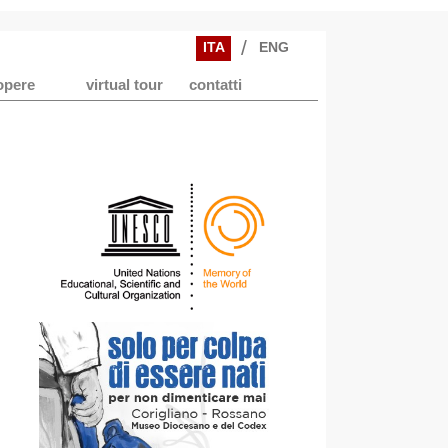
/
ITA
ENG
opere
virtual tour
contatti